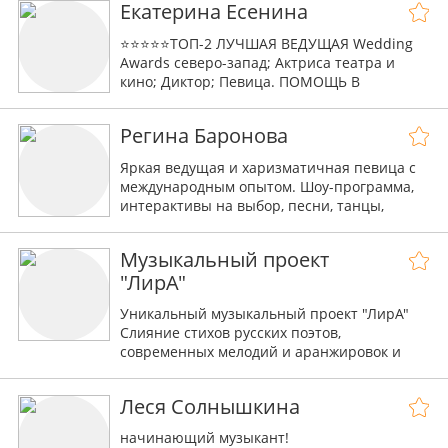
Екатерина Есенина
ПЕТЕРБУРГЕ
⭐⭐⭐⭐⭐ТОП-2 ЛУЧШАЯ ВЕДУЩАЯ Wedding
Awards северо-запад; Актриса театра и
кино; Диктор; Певица. ПОМОЩЬ В
ОРГАНИЗАЦИИ. +79819139908
Регина Баронова
Яркая ведущая и харизматичная певица с
международным опытом. Шоу-программа,
интерактивы на выбор, песни, танцы,
персонализированный сценарий именно о
Вас! Видео в подарок.
Музыкальный проект
"ЛирА"
Уникальный музыкальный проект "ЛирА"
Слияние стихов русских поэтов,
современных мелодий и аранжировок и
великолепного вокала.
Леся Солнышкина
начинающий музыкант!