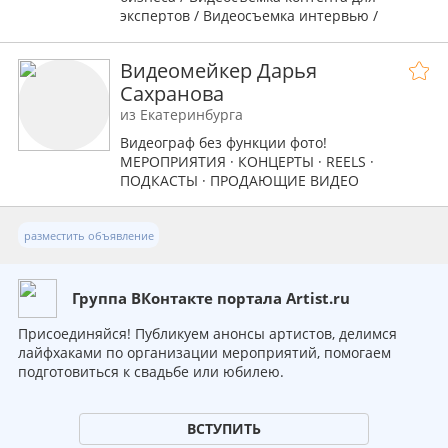
экспертов / Видеосъемка интервью /
Видеопризентации товаров и услуг,
реклама, отчетные ролики с мероприятий и
Видеомейкер Дарья
другое...
Сахранова
из Екатеринбурга
Видеограф без функции фото!
МЕРОПРИЯТИЯ · КОНЦЕРТЫ · REELS ·
ПОДКАСТЫ · ПРОДАЮЩИЕ ВИДЕО
разместить объявление
Группа ВКонтакте портала Artist.ru
Присоединяйся! Публикуем анонсы артистов, делимся
лайфхаками по организации мероприятий, помогаем
подготовиться к свадьбе или юбилею.
ВСТУПИТЬ