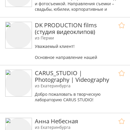
и фотосъемкой. Направления съемки –
свадьбы, юбилеи, корпоративные и
производственные фильмы, рекламные
ролики, слайд-шоу, документальное кино.
DK PRODUCTION films
Мы – команда телеоператоров с
(студия видеоклипов)
многолетним опытом работы во всех
направлениях видеопроизводства.
из Перми
Уважаемый клиент!
Основное направление нашей
деятельности – производство
музыкальных клипов, рекламных
CARUS_STUDIO |
роликов, а также - репортажная съёмка
Photography | Videography
(съёмка мероприятий,
праздников, свадеб, концертов и пр.) .
из Екатеринбурга
Добро пожаловать в творческую
А также мы имеем свою студию
лабораторию CARUS STUDIO!
звукозаписи (http://vk.com/dkprodrec).
Если вы находитесь в поисках
профессионалов фото и видеосъемки,
Анна Небесная
можем предложить Вам свои услуги.
из Екатеринбурга