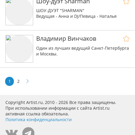
Шоу-дуэт Sharman
🔸от меня лучший диджей 🎧
ШОУ-ДУЭТ "SHARMAN"
Ведущая - Анна и DJ/Певица - Наталья
Молодой и талантливый дуэт ведущей
Анны и певицы-диджея Натальи организует
Владимир Винчаков
и проведёт для вас любой праздник —
свадьбу или корпоративный вечер,
Один из лучших ведущий Санкт-Петербурга
стилизованную вечеринку или юбилей,
и Москвы.
новогодний бал или детский праздник.
Серьёзный опыт в организации и
проведении праздничных мероприятий
позволит вам забыть о заботах и получить
1
2
массу незабываемых впечатлений и ярких
эмоций.
Доверьтесь обаятельным профессионалам
Copyright Artist.ru, 2010 - 2026 Все права защищены.
При использовании информации с сайта Artist.ru
активная ссылка обязательна.
Политика конфиденциальности