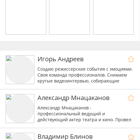
Игорь Андреев
Создаю режиссерские события с эмоциями.
Своя команда профессионалов. Снимаем
крутые видеоинтервью, собирающие
миллионы просмотров.
Александр Мнацаканов
Александр Мнацаканов -
профессиональный ведущий и
действующий актер театра и кино. Провел
более двух тысяч различных мероприятий!
Веду с удовольствием, юмором и
Владимир Блинов
комфортом!