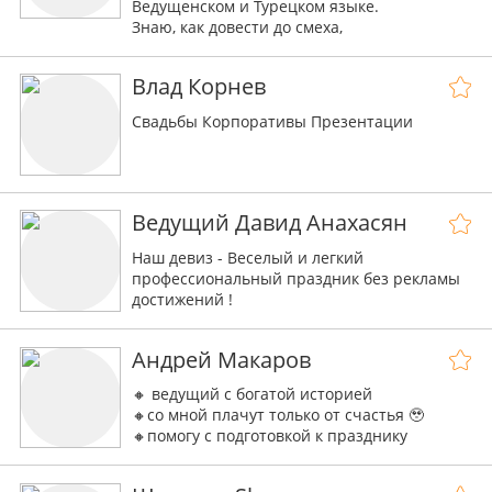
Ведущенском и Турецком языке.
Знаю, как довести до смеха,
Разбудить Ваши Мурашки,
Да и Осчастливить Бабушек!
Влад Корнев
Превращаю праздник в Фестиваль Эмоций!
Свадьбы Корпоративы Презентации
Ведущий Давид Анахасян
Наш девиз - Веселый и легкий
профессиональный праздник без рекламы
достижений !
Андрей Макаров
🔸 ведущий с богатой историей
🔸со мной плачут только от счастья 🥹
🔸помогу с подготовкой к празднику
🔸составлю план праздника в течении 24
часов🔖