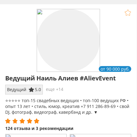
от 90 000 руб.
Ведущий Наиль Алиев #AlievEvent
еще +14
Ведущий
5.0
⭐️⭐️⭐️⭐️⭐️ топ-15 свадебных ведущих • топ-100 ведущих РФ •
опыт 13 лет • стиль, юмор, креатив +7 911 286-89-69 • свой
DJ, фотограф, видеограф, кавербэнд и др. ▼
124 отзыва и 3 рекомендации