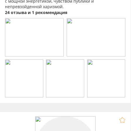
с мощной энергетикой, чувством публики и
непревзойденной харизмой.
https://vk.com/alexandr_rishar
24 отзыва и 1 рекомендация