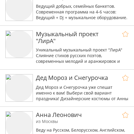
Ведущий добрых, семейных банкетов.
Современная программа на 4-6 часов:
Ведущий + Dj + музыкальное оборудование.
Весело, зажигательно, в рамках формата
"культурной столицы"!
Музыкальный проект
"ЛирА"
Уникальный музыкальный проект "ЛирА"
Слияние стихов русских поэтов,
современных мелодий и аранжировок и
великолепного вокала.
Дед Мороз и Снегурочка
Дед Мороз и Снегурочка уже спешат
именно к вам! Выбери свой вариант
праздника! Дизайнерские костюмы от Анны
Астаховой, профессиональные актеры,
опыт более 10 лет!
Анна Леонович
из Москвы
Веду на Русском, Белорусском, Английском,