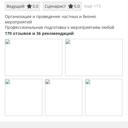
еще +13
Ведущий
5.0
Сценарист
5.0
Организация и проведение частных и бизнес
мероприятий
Профессиональная подготовка к мероприятиям любой
сложности
170 отзывов и 36 рекомендаций
От камерных до городских, музыкальных и спортивных
праздников